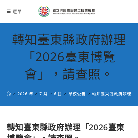
跳
轉
選單
至
主
要
轉知臺東縣政府辦理
內
容
「2026臺東博覽
會」，請查照。
>
2026 年
>
7 月
>
6 日
>
學校公告
>
轉知臺東縣政府辦理「2
轉知臺東縣政府辦理「2026臺東