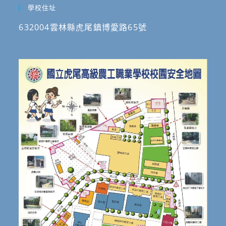
學校住址
632004雲林縣虎尾鎮博愛路65號