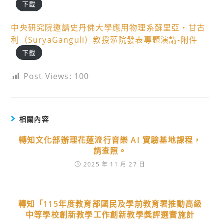
下載
中央研究院邀請史丹佛大學應用物理系蘇里亞・甘古
利（SuryaGanguli）教授蒞院發表專題演講-附件
下載
Post Views:
100
相關內容
轉知文化部辦理花蓮流行音樂 AI 實驗基地課程，
請查照。
2025 年 11 月 27 日
轉知「115年度教育部國民及學前教育署推動高級
中等學校創新教學工作創新教學獎評選實施計