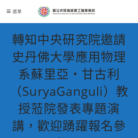
跳
轉
選單
至
主
要
轉知中央研究院邀請
內
容
史丹佛大學應用物理
系蘇里亞・甘古利
（SuryaGanguli）教
授蒞院發表專題演
講，歡迎踴躍報名參