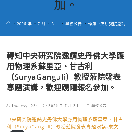
加。
>
2026 年
>
7 月
>
3 日
>
學校公告
>
轉知中央研究院邀請史丹
轉知中央研究院邀請史丹佛大學應
用物理系蘇里亞・甘古利
（SuryaGanguli）教授蒞院發表
專題演講，歡迎踴躍報名參加。
Post
Post
Post
hwaivsylc024
2026 年 7 月 3 日
學校公告
author:
published:
category:
中央研究院邀請史丹佛大學應用物理系蘇里亞・甘古
利（SuryaGanguli）教授蒞院發表專題演講-來文