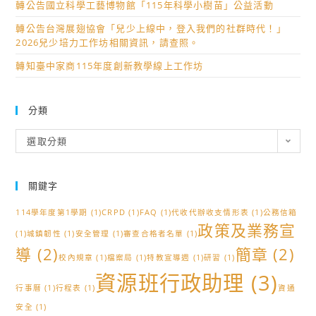
轉公告國立科學工藝博物館「115年科學小樹苗」公益活動
轉公告台灣展翅協會「兒少上線中，登入我們的社群時代！」
2026兒少培力工作坊相關資訊，請查照。
轉知臺中家商115年度創新教學線上工作坊
分類
分
選取分類
類
關鍵字
114學年度第1學期
(1)
CRPD
(1)
FAQ
(1)
代收代辦收支情形表
(1)
公務信箱
政策及業務宣
(1)
城鎮韌性
(1)
安全管理
(1)
審查合格者名單
(1)
導
(2)
簡章
(2)
校內規章
(1)
檔案局
(1)
特教宣導週
(1)
研習
(1)
資源班行政助理
(3)
行事曆
(1)
行程表
(1)
資通
安全
(1)