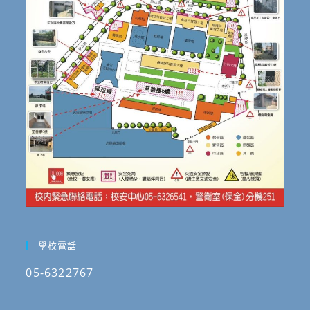
學校電話
05-6322767