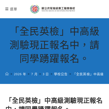
跳
轉
選單
至
主
要
「全民英檢」中高級
內
容
測驗現正報名中，請
同學踴躍報名。
>
2026 年
>
7 月
>
3 日
>
學校公告
>
「全民英檢」中高級測
「全民英檢」中高級測驗現正報名