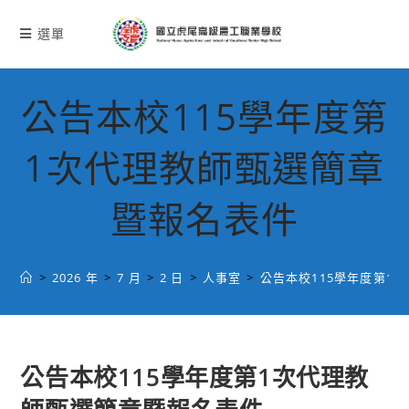
跳
轉
選單
至
主
要
公告本校115學年度第
內
容
1次代理教師甄選簡章
暨報名表件
>
2026 年
>
7 月
>
2 日
>
人事室
>
公告本校115學年度第1
公告本校115學年度第1次代理教