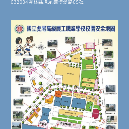
632004雲林縣虎尾鎮博愛路65號