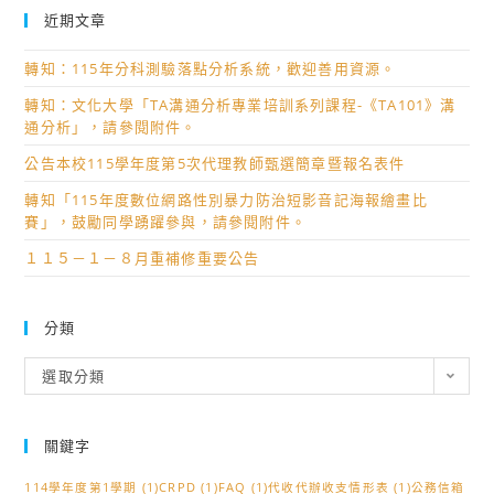
近期文章
轉知：115年分科測驗落點分析系統，歡迎善用資源。
轉知：文化大學「TA溝通分析專業培訓系列課程-《TA101》溝
通分析」，請參閱附件。
公告本校115學年度第5次代理教師甄選簡章暨報名表件
轉知「115年度數位網路性別暴力防治短影音記海報繪畫比
賽」，鼓勵同學踴躍參與，請參閱附件。
１１５－１－８月重補修重要公告
分類
分
選取分類
類
關鍵字
114學年度第1學期
(1)
CRPD
(1)
FAQ
(1)
代收代辦收支情形表
(1)
公務信箱