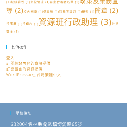
政策及業務宣
(1)
城鎮韌性
(1)
安全管理
(1)
審查合格者名單
(1)
導
(2)
簡章
(2)
校內規章
(1)
檔案局
(1)
特教宣導週
(1)
研習
(1)
資源班行政助理
(3)
行事曆
(1)
行程表
(1)
資通
安全
(1)
其他操作
登入
訂閱網站內容的資訊提供
訂閱留言的資訊提供
WordPress.org 台灣繁體中文
學校住址
632004雲林縣虎尾鎮博愛路65號