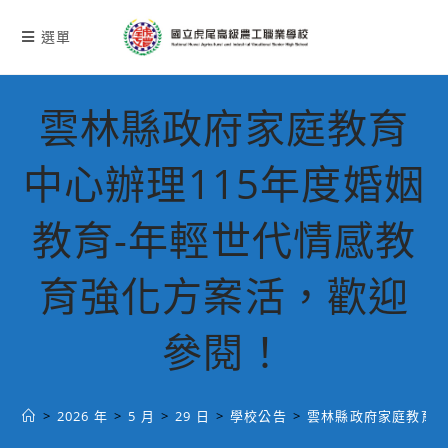
跳
轉
選單
至
主
要
雲林縣政府家庭教育
內
容
中心辦理115年度婚姻
教育-年輕世代情感教
育強化方案活，歡迎
參閱！
>
2026 年
>
5 月
>
29 日
>
學校公告
>
雲林縣政府家庭教育中