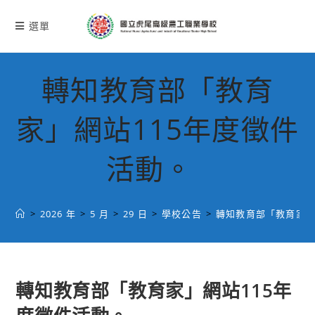
跳
轉
選單
至
主
要
轉知教育部「教育
內
容
家」網站115年度徵件
活動。
>
2026 年
>
5 月
>
29 日
>
學校公告
>
轉知教育部「教育家」
轉知教育部「教育家」網站115年