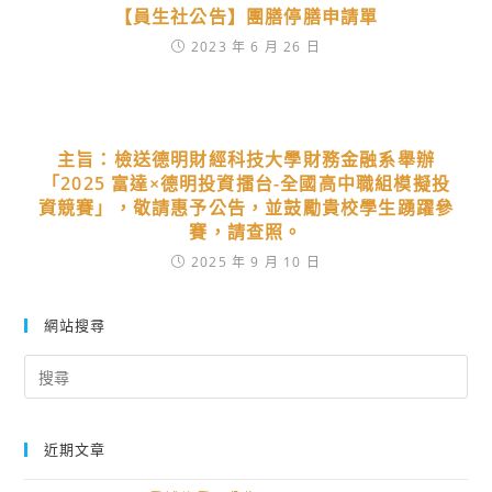
【員生社公告】團膳停膳申請單
2023 年 6 月 26 日
主旨：檢送德明財經科技大學財務金融系舉辦
「2025 富達×德明投資擂台-全國高中職組模擬投
資競賽」，敬請惠予公告，並鼓勵貴校學生踴躍參
賽，請查照。
2025 年 9 月 10 日
網站搜尋
Search
for:
近期文章