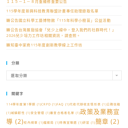
１１５－１－８月重補修重要公告
115學年度新興科技教育聯盟計畫專任助理錄取名單
轉公告國立科學工藝博物館「115年科學小樹苗」公益活動
轉公告台灣展翅協會「兒少上線中，登入我們的社群時代！」
2026兒少培力工作坊相關資訊，請查照。
轉知臺中家商115年度創新教學線上工作坊
分類
分
選取分類
類
關鍵字
114學年度第1學期
(1)
CRPD
(1)
FAQ
(1)
代收代辦收支情形表
(1)
公務信箱
政策及業務宣
(1)
城鎮韌性
(1)
安全管理
(1)
審查合格者名單
(1)
導
(2)
簡章
(2)
校內規章
(1)
檔案局
(1)
特教宣導週
(1)
研習
(1)