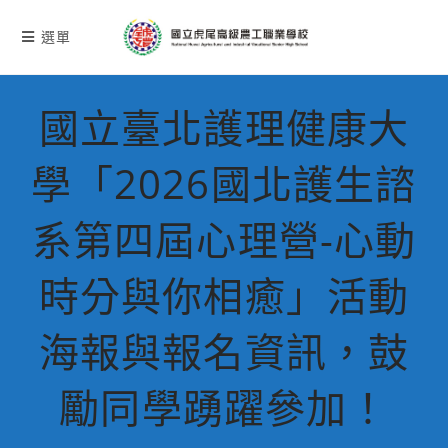
跳
轉
選單
至
主
要
國立臺北護理健康大
內
容
學「2026國北護生諮
系第四屆心理營-心動
時分與你相癒」活動
海報與報名資訊，鼓
勵同學踴躍參加！