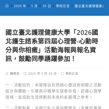
>
2026 年
>
5 月
>
29 日
>
學校公告
>
國立臺北護理健康大學
國立臺北護理健康大學「2026國
北護生諮系第四屆心理營-心動時
分與你相癒」活動海報與報名資
訊，鼓勵同學踴躍參加！
Post
Post
Post
輔導室
2026 年 5 月 29 日
學校公告
author:
published:
category:
一、活動目的：本營隊旨在透過心理諮商相關之活動
設計與體驗，引導高中職學生探索自我、認識心理學
領域，並協助生涯規劃與未來科系選擇之參考。
二、活動對象：全國公私立高中職學生（含應屆畢業