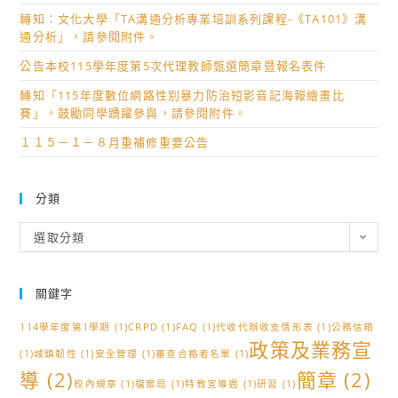
轉知：文化大學「TA溝通分析專業培訓系列課程-《TA101》溝
通分析」，請參閱附件。
公告本校115學年度第5次代理教師甄選簡章暨報名表件
轉知「115年度數位網路性別暴力防治短影音記海報繪畫比
賽」，鼓勵同學踴躍參與，請參閱附件。
１１５－１－８月重補修重要公告
分類
分
選取分類
類
關鍵字
114學年度第1學期
(1)
CRPD
(1)
FAQ
(1)
代收代辦收支情形表
(1)
公務信箱
政策及業務宣
(1)
城鎮韌性
(1)
安全管理
(1)
審查合格者名單
(1)
導
(2)
簡章
(2)
校內規章
(1)
檔案局
(1)
特教宣導週
(1)
研習
(1)