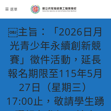
跳
轉
選單
至
主
要
￼主旨：「2026日月
內
容
光青少年永續創新競
賽」徵件活動，延長
報名期限至115年5月
27日（星期三）
17:00止，敬請學生踴