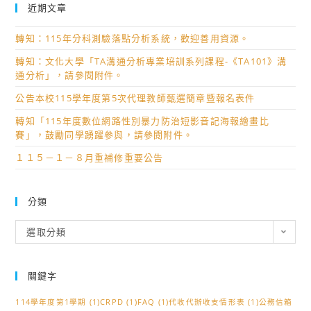
近期文章
轉知：115年分科測驗落點分析系統，歡迎善用資源。
轉知：文化大學「TA溝通分析專業培訓系列課程-《TA101》溝
通分析」，請參閱附件。
公告本校115學年度第5次代理教師甄選簡章暨報名表件
轉知「115年度數位網路性別暴力防治短影音記海報繪畫比
賽」，鼓勵同學踴躍參與，請參閱附件。
１１５－１－８月重補修重要公告
分類
分
選取分類
類
關鍵字
114學年度第1學期
(1)
CRPD
(1)
FAQ
(1)
代收代辦收支情形表
(1)
公務信箱