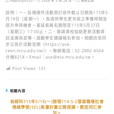
Post
Post
Post
hwaivsylc033
2026 年 5 月 28 日
學校公告
author:
published:
category:
說明：一、旨揭徵件活動原訂收件截止日期為115年5
月18日（星期一），為提供學生更充裕之準備時間並
提升參與機會，爰延長報名期限至115年5月27日
（星期三）17:00止。二、敬請貴校協助更新活動資
訊並廣為宣傳，鼓勵學生踴躍報名參加。相關訊息同
步公告於活動官網（https://ase-
teen.mcu.edu.tw/），聯絡電話：02-2882-4564
分機8218，Email：ase@eta.mcu.edu.tw。
Post Views:
131
相關內容
商經科115年5/18(一)辦理114-5-2發展職場社會
情緒學習(SEL)高優計畫公開授課，歡迎同仁參
加。