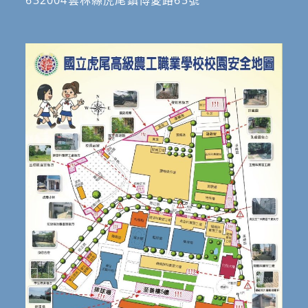
632004雲林縣虎尾鎮博愛路65號