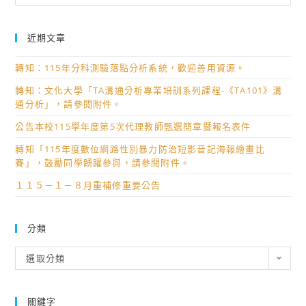
近期文章
轉知：115年分科測驗落點分析系統，歡迎善用資源。
轉知：文化大學「TA溝通分析專業培訓系列課程-《TA101》溝
通分析」，請參閱附件。
公告本校115學年度第5次代理教師甄選簡章暨報名表件
轉知「115年度數位網路性別暴力防治短影音記海報繪畫比
賽」，鼓勵同學踴躍參與，請參閱附件。
１１５－１－８月重補修重要公告
分類
分
選取分類
類
關鍵字