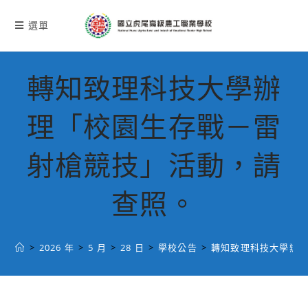
跳
轉
選單
至
主
要
轉知致理科技大學辦
內
容
理「校園生存戰－雷
射槍競技」活動，請
查照。
>
2026 年
>
5 月
>
28 日
>
學校公告
>
轉知致理科技大學辦