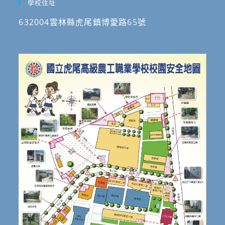
學校住址
632004雲林縣虎尾鎮博愛路65號