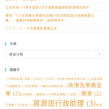
公告本校115學年度第5次代理教師甄選簡章暨報名表件
轉知「115年度數位網路性別暴力防治短影音記海報繪畫比
賽」，鼓勵同學踴躍參與，請參閱附件。
１１５－１－８月重補修重要公告
分類
分
選取分類
類
關鍵字
114學年度第1學期
(1)
CRPD
(1)
FAQ
(1)
代收代辦收支情形表
(1)
公務信箱
政策及業務宣
(1)
城鎮韌性
(1)
安全管理
(1)
審查合格者名單
(1)
導
(2)
簡章
(2)
校內規章
(1)
檔案局
(1)
特教宣導週
(1)
研習
(1)
資源班行政助理
(3)
行事曆
(1)
行程表
(1)
資通