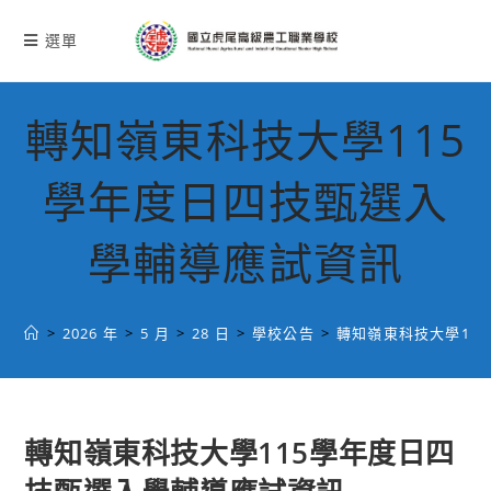
跳
轉
選單
至
主
要
轉知嶺東科技大學115
內
容
學年度日四技甄選入
學輔導應試資訊
>
2026 年
>
5 月
>
28 日
>
學校公告
>
轉知嶺東科技大學11
轉知嶺東科技大學115學年度日四