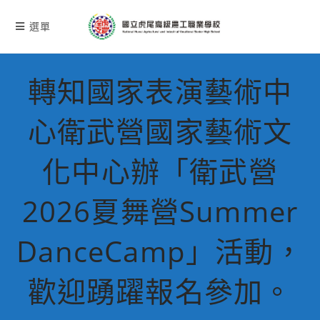
跳
轉
選單
至
主
要
轉知國家表演藝術中
內
容
心衛武營國家藝術文
化中心辦「衛武營
2026夏舞營Summer
DanceCamp」活動，
歡迎踴躍報名參加。