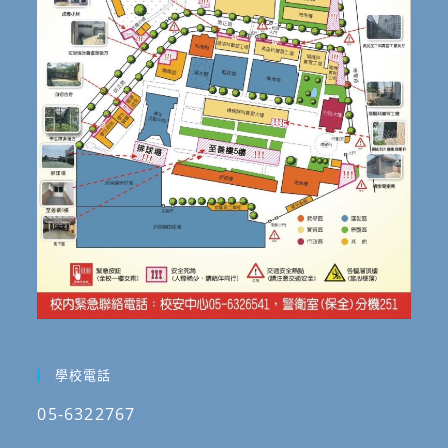
學校電話
05-6322767