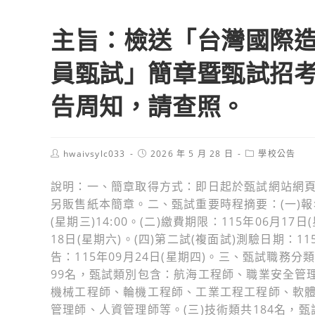
主旨：檢送「台灣國際造
員甄試」簡章暨甄試招
告周知，請查照。
Post
Post
Post
hwaivsylc033
2026 年 5 月 28 日
學校公告
author:
published:
category:
說明：一、簡章取得方式：即日起於甄試網站網頁（http
另販售紙本簡章。二、甄試重要時程摘要：(一)報名期間
(星期三)14:00。(二)繳費期限：115年06月17日
18日(星期六)。(四)第二試(複面試)測驗日期：11
告：115年09月24日(星期四)。三、甄試職務分
99名，甄試類別包含：航海工程師、職業安全管
機械工程師、輪機工程師、工業工程工程師、軟
管理師、人資管理師等。(三)技術類共184名，