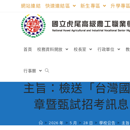
跳
網站連結
快速連結區
新生專區
升學專
轉
至
主
要
內
容
首頁
校務資料開放
校長室
行政單位
行事曆
主旨：檢送「台灣國
章暨甄試招考訊息
>
2026 年
>
5 月
>
28 日
>
學校公告
>
主旨