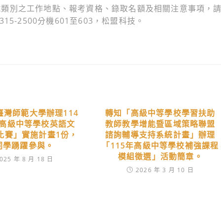
試類別之工作地點、報考資格、錄取名額及相關注意事項，
5-2500分機601至603，松盟科技。
臺灣師範大學辦理114
轉知「高級中等學校學習扶助
高級中等學校英語文
教師教學增能暨區域策略聯盟
比賽」實施計畫1份，
諮詢輔導支持系統計畫」辦理
同學踴躍參與。
「115年高級中等學校補強課程
模組徵選」活動簡章。
025 年 8 月 18 日
2026 年 3 月 10 日