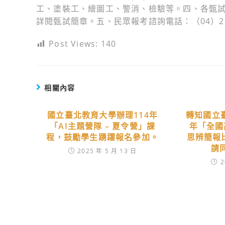
工、塗裝工、繪圖工、警消、檢驗等。四、各甄
詳閱甄試簡章。五、民眾報考諮詢電話：（04）231
Post Views:
140
相關內容
國立臺北教育大學辦理114年
轉知國立
「AI主題營隊 – 夏令營」課
年「全國
程，鼓勵學生踴躍報名參加。
思辨簡報
請
2025 年 5 月 13 日
2