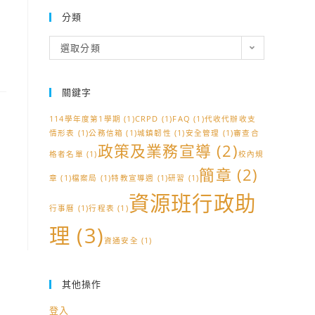
請
分類
分
選取分類
類
關鍵字
114學年度第1學期
(1)
CRPD
(1)
FAQ
(1)
代收代辦收支
情形表
(1)
公務信箱
(1)
城鎮韌性
(1)
安全管理
(1)
審查合
政策及業務宣導
(2)
格者名單
(1)
校內規
簡章
(2)
章
(1)
檔案局
(1)
特教宣導週
(1)
研習
(1)
資源班行政助
行事曆
(1)
行程表
(1)
理
(3)
資通安全
(1)
其他操作
登入