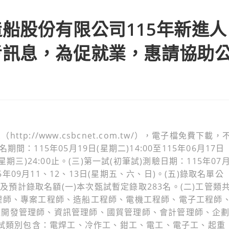
船股份有限公司115年新進人
考訊息，為促就業，惠請協助
://www.csbcnet.com.tw/），電子檔免費下載，
：115年05月19日(星期二)14:00至115年06月17日
(星期三)24:00止。(三)第一試(初筆試)測驗日期：115年07
5年09月11、12、13日(星期五、六、日)。(五)錄取名單公
類及預計錄取名額(一)本次甄試暫定錄取283名。(二)工管類
理師、專案工程師、造船工程師、電機工程師、電子工程師
體開發管理師、資訊管理師、國貿管理師、會計管理師、企
甄試類別包含：電焊工、冷作工、鉗工、電工、電子工、起重