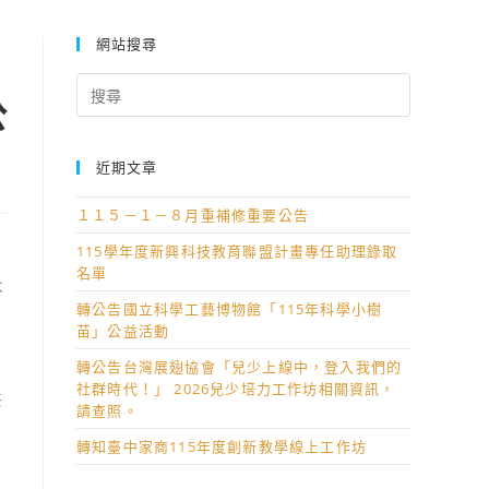
網站搜尋
Search
公
for:
近期文章
１１５－１－８月重補修重要公告
115學年度新興科技教育聯盟計畫專任助理錄取
名單
不
轉公告國立科學工藝博物館「115年科學小樹
苗」公益活動
月
轉公告台灣展翅協會「兒少上線中，登入我們的
社群時代！」 2026兒少培力工作坊相關資訊，
共
請查照。
、
轉知臺中家商115年度創新教學線上工作坊
劃