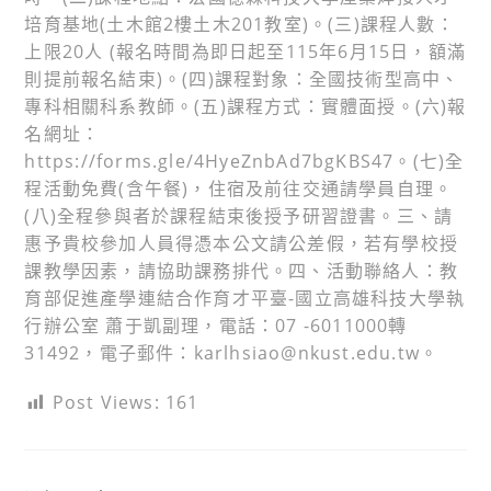
培育基地(土木館2樓土木201教室)。(三)課程人數：
上限20人 (報名時間為即日起至115年6月15日，額滿
則提前報名結束)。(四)課程對象：全國技術型高中、
專科相關科系教師。(五)課程方式：實體面授。(六)報
名網址：
https://forms.gle/4HyeZnbAd7bgKBS47。(七)全
程活動免費(含午餐)，住宿及前往交通請學員自理。
(八)全程參與者於課程結束後授予研習證書。三、請
惠予貴校參加人員得憑本公文請公差假，若有學校授
課教學因素，請協助課務排代。四、活動聯絡人：教
育部促進產學連結合作育才平臺-國立高雄科技大學執
行辦公室 蕭于凱副理，電話：07 -6011000轉
31492，電子郵件：karlhsiao@nkust.edu.tw。
Post Views:
161