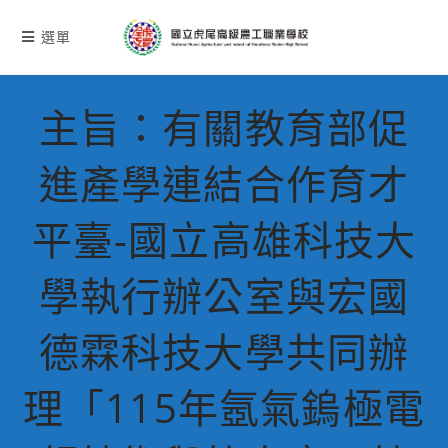
跳
轉
選單
至
主
要
主旨：有關教育部促
內
容
進產學連結合作育才
平臺-國立高雄科技大
學執行辦公室與宏國
德霖科技大學共同辦
理「115年氬氣鎢極電