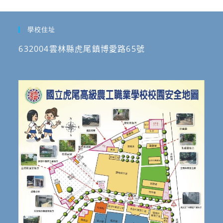
學校住址
632004雲林縣虎尾鎮博愛路65號