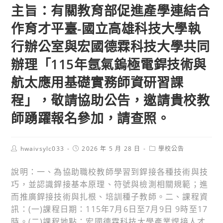
主旨：有關教育部促進產學連結合
作育才平臺-國立高雄科技大學執
行辦公室與宏國德霖科技大學共同
辦理「115年氬氣鎢極電銲技術與
航太應用基礎實務師資研習課
程」，敬請協助公告，邀請貴校教
師踴躍報名參加，請查照。
Post
Post
Post
hwaivsylc033
2026 年 5 月 28 日
學校公告
author:
published:
category:
說明：一、為協助職校教師學習到銲接各種技術與技
巧，並認識銲接基本原理、符號與檢測相關規範；進
而推廣銲接技術與扎根、培訓種子教師。二、課程資
訊：(一)課程日期：115年7月6日至7月9日 9時至17
時。(二)課程地點：宏國德霖科技大學產業焊接人才