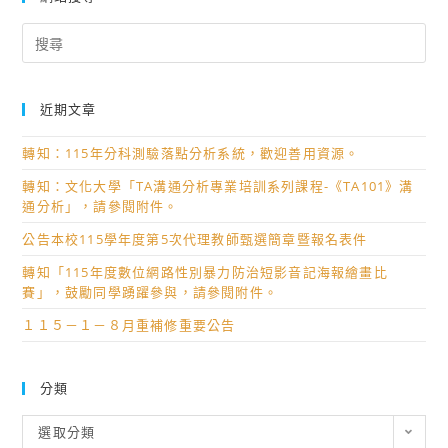
Search
for:
近期文章
轉知：115年分科測驗落點分析系統，歡迎善用資源。
轉知：文化大學「TA溝通分析專業培訓系列課程-《TA101》溝
通分析」，請參閱附件。
公告本校115學年度第5次代理教師甄選簡章暨報名表件
轉知「115年度數位網路性別暴力防治短影音記海報繪畫比
賽」，鼓勵同學踴躍參與，請參閱附件。
１１５－１－８月重補修重要公告
分類
分
選取分類
類