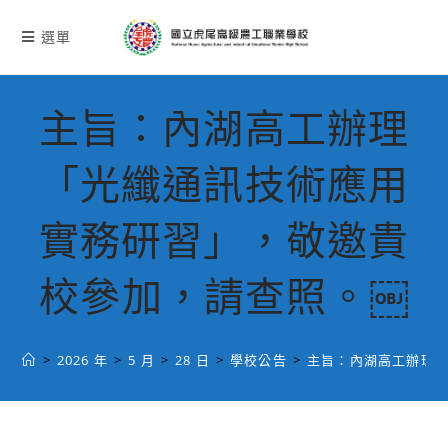
跳
轉
選單
至
主
要
主旨：內湖高工辦理
內
容
「光纖通訊技術應用
實務研習」，敬邀貴
校參加，請查照。￼
>
2026 年
>
5 月
>
28 日
>
學校公告
>
主旨：內湖高工辦理