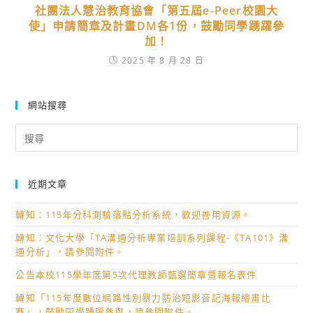
社團法人慧治教育協會「第五屆e-Peer校園大
使」申請簡章及計畫DM各1份，鼓勵同學踴躍參
加！
2025 年 8 月 28 日
網站搜尋
Search
for:
近期文章
轉知：115年分科測驗落點分析系統，歡迎善用資源。
轉知：文化大學「TA溝通分析專業培訓系列課程-《TA101》溝
通分析」，請參閱附件。
公告本校115學年度第5次代理教師甄選簡章暨報名表件
轉知「115年度數位網路性別暴力防治短影音記海報繪畫比
賽」，鼓勵同學踴躍參與，請參閱附件。