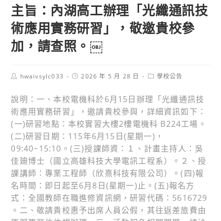
主旨：內湖高工辦理「光纖通訊技
術應用實務研習」，敬邀貴校參
加，請查照。￼
Post
Post
Post
hwaivsylc033
2026 年 5 月 28 日
學校公告
author:
published:
category:
說明：一、本校電機科於6月15日辦理「光纖通訊技
術應用實務研習」，邀請貴校參與，詳細資訊如下：
(一)研習地點：本校實習大樓2樓電機科 B224工場。
(二)研習日期：115年6月15日(星期一)，
09:40~15:10。(三)授課師資：１、計畫主持人：吳
佳廸博士（國立高雄科技大學電訊工程系）。２、授
課講師：專業工程師（欣熹科技有限公司）。(四)報
名時間：即日起至6月8日(星期一)止。(五)報名方
式：全國教師在職進修資訊網，研習代碼：5616729
。二、敬請貴校惠予出席人員公假，其往返差旅費由