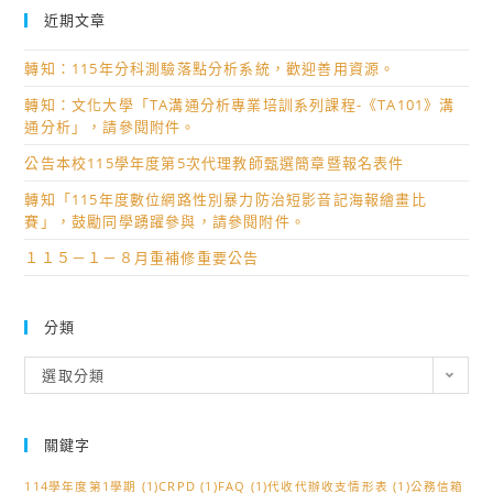
近期文章
轉知：115年分科測驗落點分析系統，歡迎善用資源。
轉知：文化大學「TA溝通分析專業培訓系列課程-《TA101》溝
通分析」，請參閱附件。
公告本校115學年度第5次代理教師甄選簡章暨報名表件
轉知「115年度數位網路性別暴力防治短影音記海報繪畫比
賽」，鼓勵同學踴躍參與，請參閱附件。
１１５－１－８月重補修重要公告
分類
分
選取分類
類
關鍵字
114學年度第1學期
(1)
CRPD
(1)
FAQ
(1)
代收代辦收支情形表
(1)
公務信箱