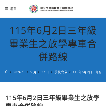
跳
轉
選單
至
主
要
115年6月2日三年級
內
容
畢業生之放學專車合
併路線
>
2026 年
>
5 月
>
27 日
>
學校公告
>
115年6月2日三年
115年6月2日三年級畢業生之放學