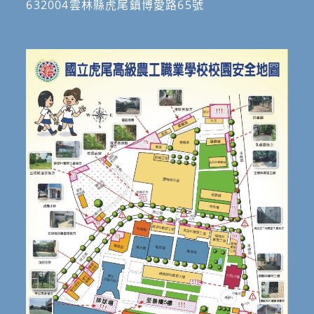
632004雲林縣虎尾鎮博愛路65號