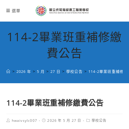
跳
轉
選單
至
主
要
114-2畢業班重補修繳
內
容
費公告
>
2026 年
>
5 月
>
27 日
>
學校公告
>
114-2畢業班重補修
114-2畢業班重補修繳費公告
Post
Post
Post
hwaivsylc007
2026 年 5 月 27 日
學校公告
author:
published:
category: