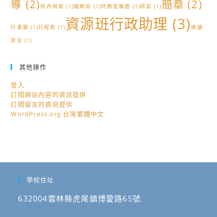
導
(2)
簡章
(2)
校內規章
(1)
檔案局
(1)
特教宣導週
(1)
研習
(1)
資源班行政助理
(3)
行事曆
(1)
行程表
(1)
資通
安全
(1)
其他操作
登入
訂閱網站內容的資訊提供
訂閱留言的資訊提供
WordPress.org 台灣繁體中文
學校住址
632004雲林縣虎尾鎮博愛路65號