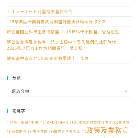
１１５－１－８月重補修重要公告
115學年度新興科技教育聯盟計畫專任助理錄取名單
轉公告國立科學工藝博物館「115年科學小樹苗」公益活動
轉公告台灣展翅協會「兒少上線中，登入我們的社群時代！」
2026兒少培力工作坊相關資訊，請查照。
轉知臺中家商115年度創新教學線上工作坊
分類
分
選取分類
類
關鍵字
114學年度第1學期
(1)
CRPD
(1)
FAQ
(1)
代收代辦收支情形表
(1)
公務信箱
政策及業務宣
(1)
城鎮韌性
(1)
安全管理
(1)
審查合格者名單
(1)