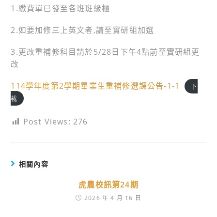
1.繳費單已發至各班班級櫃
2.如要加修三上英文者,請至實研組加選
3.更改重補修科目請於5/28日下午4點前至實研組更
改
114學年度第2學期畢業生重補修選課公告-1-1
下
載
Post Views:
276
相關內容
虎農校訊第24期
2026 年 4 月 16 日