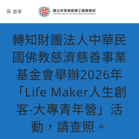
跳
轉
選單
至
主
要
轉知財團法人中華民
內
容
國佛教慈濟慈善事業
基金會舉辦2026年
「Life Maker人生創
客-大專青年營」活
動，請查照。