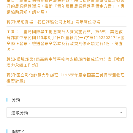
主旨：農業部為穩定新進農民經營、降低初期從農風險並營造良
好的農業經營環境，推動「青年農民農業經營準備金方案」，惠
請協助周知，請查照。
轉知:果陀劇場「我在詐騙公司上班」青年席位專場
主旨：「臺灣國際學生創意設計大賽實施要點」第6點，業經教
育部於中華民國115年8月4日以臺教高(一)字第1152202174A號
令修正發布，檢送發布令影本及行政規則修正規定各1份，請查
照。
轉知-環境部第1屆高級中等學校內永續部門養成培力計畫【教師
培力永續工作坊】
轉知:國立彰化師範大學辦理「115學年度全國高三暑假學測物理
複習計畫」
分類
分
選取分類
類
關鍵字