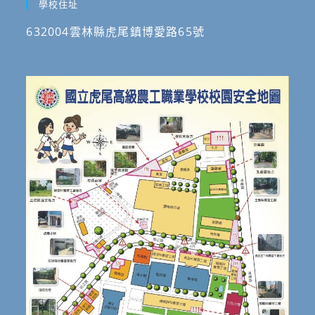
學校住址
632004雲林縣虎尾鎮博愛路65號