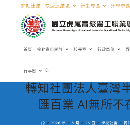
跳
網站連結
快速連結區
新生專區
升學專
轉
至
主
要
內
容
首頁
校務資料開放
校長室
行政單位
行事曆
轉知社團法人臺灣半
匯百業 AI無所
>
2026 年
>
5 月
>
26 日
>
學校公告
>
轉