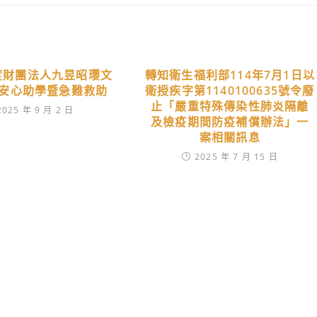
年度財團法人九昱昭瓔文
轉知衛生福利部114年7月1日以
安心助學暨急難救助
衛授疾字第1140100635號令廢
止「嚴重特殊傳染性肺炎隔離
2025 年 9 月 2 日
及檢疫期間防疫補償辦法」一
案相關訊息
2025 年 7 月 15 日