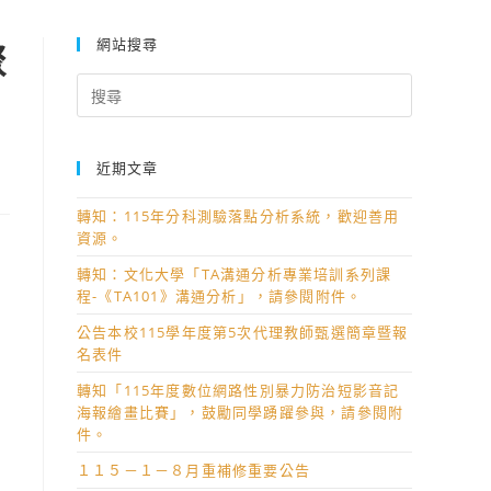
網站搜尋
聚
Search
for:
近期文章
轉知：115年分科測驗落點分析系統，歡迎善用
資源。
轉知：文化大學「TA溝通分析專業培訓系列課
程-《TA101》溝通分析」，請參閱附件。
公告本校115學年度第5次代理教師甄選簡章暨報
名表件
轉知「115年度數位網路性別暴力防治短影音記
海報繪畫比賽」，鼓勵同學踴躍參與，請參閱附
件。
１１５－１－８月重補修重要公告