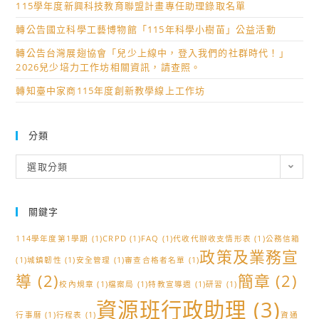
115學年度新興科技教育聯盟計畫專任助理錄取名單
轉公告國立科學工藝博物館「115年科學小樹苗」公益活動
轉公告台灣展翅協會「兒少上線中，登入我們的社群時代！」
2026兒少培力工作坊相關資訊，請查照。
轉知臺中家商115年度創新教學線上工作坊
分類
分
選取分類
類
關鍵字
114學年度第1學期
(1)
CRPD
(1)
FAQ
(1)
代收代辦收支情形表
(1)
公務信箱
政策及業務宣
(1)
城鎮韌性
(1)
安全管理
(1)
審查合格者名單
(1)
導
(2)
簡章
(2)
校內規章
(1)
檔案局
(1)
特教宣導週
(1)
研習
(1)
資源班行政助理
(3)
行事曆
(1)
行程表
(1)
資通