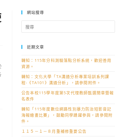
網站搜尋
使
Search
for:
近期文章
轉知：115年分科測驗落點分析系統，歡迎善用
於
資源。
各
轉知：文化大學「TA溝通分析專業培訓系列課
程-《TA101》溝通分析」，請參閱附件。
公告本校115學年度第5次代理教師甄選簡章暨報
名表件
轉知「115年度數位網路性別暴力防治短影音記
海報繪畫比賽」，鼓勵同學踴躍參與，請參閱附
件。
１１５－１－８月重補修重要公告