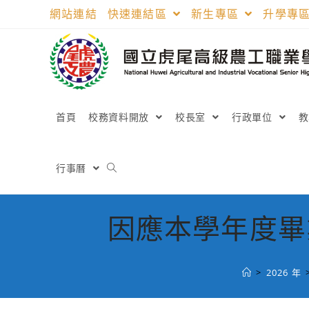
跳
網站連結
快速連結區
新生專區
升學專
轉
至
主
要
內
容
首頁
校務資料開放
校長室
行政單位
行事曆
因應本學年度畢業
>
2026 年