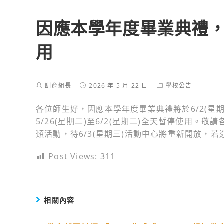
因應本學年度畢業典禮，本
用
Post
Post
Post
訓育組長
2026 年 5 月 22 日
學校公告
author:
published:
category:
各位師生好，因應本學年度畢業典禮將於6/2(星
5/26(星期二)至6/2(星期二)全天暫停使用
類活動，待6/3(星期三)活動中心將重新開放，
Post Views:
311
相關內容