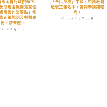
育部函轉行政院修正
「全民英檢」中級、中高級測
及所屬各機關落實個
驗現正報名中，請同學踴躍報
護聯繫作業要點」修
考。
修正總說明及對照表
2026 年 7 月 23 日
1份，請查照。
025 年 1 月 23 日