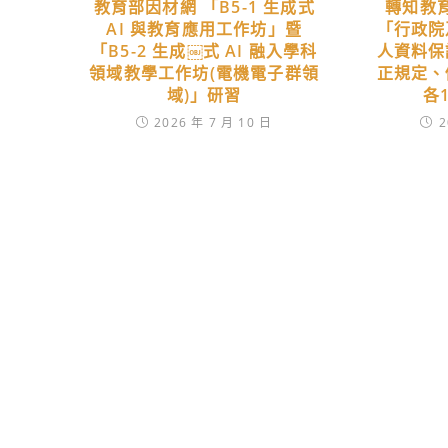
教育部因材網 「B5-1 生成式
轉知教
AI 與教育應用工作坊」暨
「行政院
「B5-2 生成￼式 AI 融入學科
人資料保
領域教學工作坊(電機電子群領
正規定、
域)」研習
各
2026 年 7 月 10 日
2