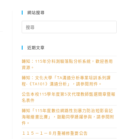
網站搜尋
Search
for:
近期文章
轉知：115年分科測驗落點分析系統，歡迎善用
資源。
轉知：文化大學「TA溝通分析專業培訓系列課
程-《TA101》溝通分析」，請參閱附件。
公告本校115學年度第5次代理教師甄選簡章暨報
名表件
轉知「115年度數位網路性別暴力防治短影音記
海報繪畫比賽」，鼓勵同學踴躍參與，請參閱附
件。
１１５－１－８月重補修重要公告