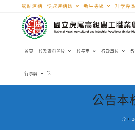
跳
網站連結
快速連結區
新生專區
升學專
轉
至
主
要
內
容
首頁
校務資料開放
校長室
行政單位
行事曆
公告本
>
2