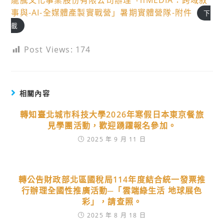
龍騰文化事業股份有限公司辦理「nMEDIA：跨域敘
事與-AI-全媒體產製實戰營」暑期實體營隊-附件
下
載
Post Views:
174
相關內容
轉知臺北城市科技大學2026年寒假日本東京餐旅
見學團活動，歡迎踴躍報名參加。
2025 年 9 月 11 日
轉公告財政部北區國稅局114年度結合統一發票推
行辦理全國性推廣活動─「雲端綠生活 地球展色
彩」，請查照。
2025 年 8 月 18 日