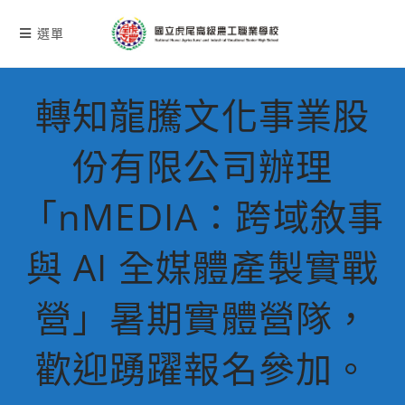
跳
轉
選單
至
主
要
轉知龍騰文化事業股
內
容
份有限公司辦理
「nMEDIA：跨域敘事
與 AI 全媒體產製實戰
營」暑期實體營隊，
歡迎踴躍報名參加。