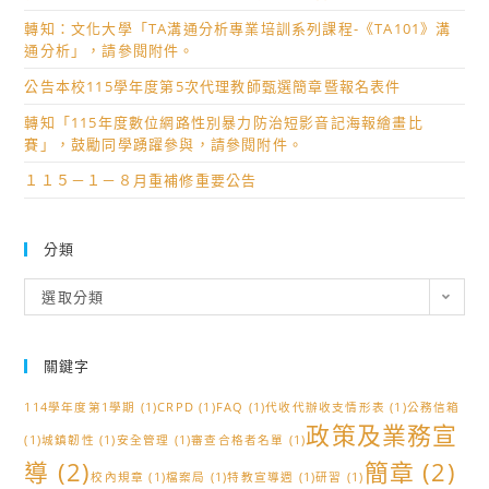
轉知：文化大學「TA溝通分析專業培訓系列課程-《TA101》溝
通分析」，請參閱附件。
公告本校115學年度第5次代理教師甄選簡章暨報名表件
轉知「115年度數位網路性別暴力防治短影音記海報繪畫比
賽」，鼓勵同學踴躍參與，請參閱附件。
１１５－１－８月重補修重要公告
分類
分
選取分類
類
關鍵字
114學年度第1學期
(1)
CRPD
(1)
FAQ
(1)
代收代辦收支情形表
(1)
公務信箱
政策及業務宣
(1)
城鎮韌性
(1)
安全管理
(1)
審查合格者名單
(1)
導
(2)
簡章
(2)
校內規章
(1)
檔案局
(1)
特教宣導週
(1)
研習
(1)