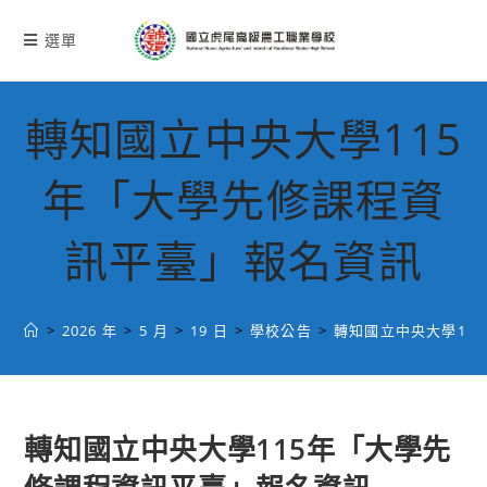
跳
轉
選單
至
主
要
轉知國立中央大學115
內
容
年「大學先修課程資
訊平臺」報名資訊
>
2026 年
>
5 月
>
19 日
>
學校公告
>
轉知國立中央大學11
轉知國立中央大學115年「大學先