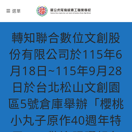
跳
轉
選單
至
主
要
轉知聯合數位文創股
內
容
份有限公司於115年6
月18日~115年9月28
日於台北松山文創園
區5號倉庫舉辦「櫻桃
小丸子原作40週年特