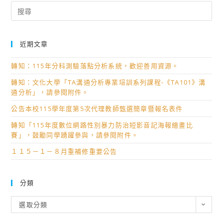
Search
for:
近期文章
轉知：115年分科測驗落點分析系統，歡迎善用資源。
轉知：文化大學「TA溝通分析專業培訓系列課程-《TA101》溝
通分析」，請參閱附件。
公告本校115學年度第5次代理教師甄選簡章暨報名表件
轉知「115年度數位網路性別暴力防治短影音記海報繪畫比
賽」，鼓勵同學踴躍參與，請參閱附件。
１１５－１－８月重補修重要公告
分類
分
選取分類
類