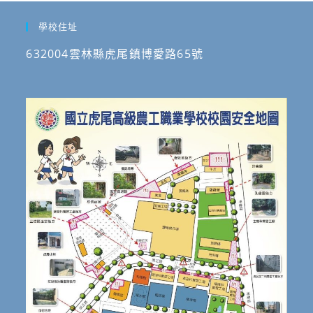
學校住址
632004雲林縣虎尾鎮博愛路65號