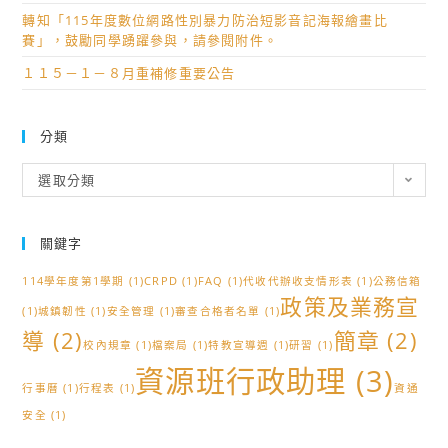
轉知「115年度數位網路性別暴力防治短影音記海報繪畫比
賽」，鼓勵同學踴躍參與，請參閱附件。
１１５－１－８月重補修重要公告
分類
分
選取分類
類
關鍵字
114學年度第1學期
(1)
CRPD
(1)
FAQ
(1)
代收代辦收支情形表
(1)
公務信箱
政策及業務宣
(1)
城鎮韌性
(1)
安全管理
(1)
審查合格者名單
(1)
導
(2)
簡章
(2)
校內規章
(1)
檔案局
(1)
特教宣導週
(1)
研習
(1)
資源班行政助理
(3)
行事曆
(1)
行程表
(1)
資通
安全
(1)