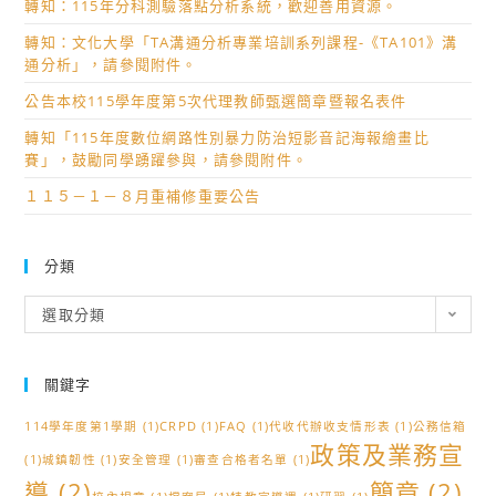
轉知：115年分科測驗落點分析系統，歡迎善用資源。
轉知：文化大學「TA溝通分析專業培訓系列課程-《TA101》溝
通分析」，請參閱附件。
公告本校115學年度第5次代理教師甄選簡章暨報名表件
轉知「115年度數位網路性別暴力防治短影音記海報繪畫比
賽」，鼓勵同學踴躍參與，請參閱附件。
１１５－１－８月重補修重要公告
分類
分
選取分類
類
關鍵字
114學年度第1學期
(1)
CRPD
(1)
FAQ
(1)
代收代辦收支情形表
(1)
公務信箱
政策及業務宣
(1)
城鎮韌性
(1)
安全管理
(1)
審查合格者名單
(1)
導
(2)
簡章
(2)