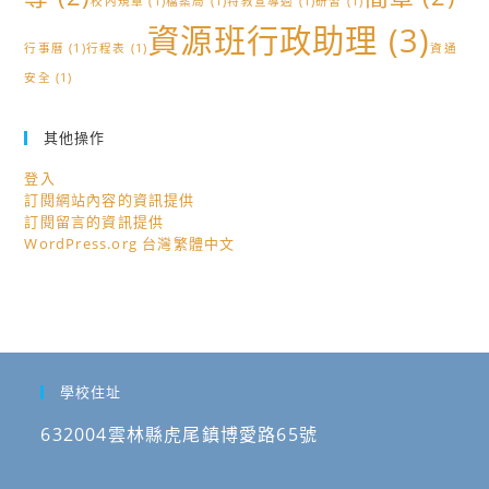
校內規章
(1)
檔案局
(1)
特教宣導週
(1)
研習
(1)
資源班行政助理
(3)
行事曆
(1)
行程表
(1)
資通
安全
(1)
其他操作
登入
訂閱網站內容的資訊提供
訂閱留言的資訊提供
WordPress.org 台灣繁體中文
學校住址
632004雲林縣虎尾鎮博愛路65號