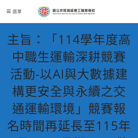
跳
轉
選單
至
主
要
主旨：「114學年度高
內
容
中職生運輸深耕競賽
活動-以AI與大數據建
構更安全與永續之交
通運輸環境」競賽報
名時間再延長至115年