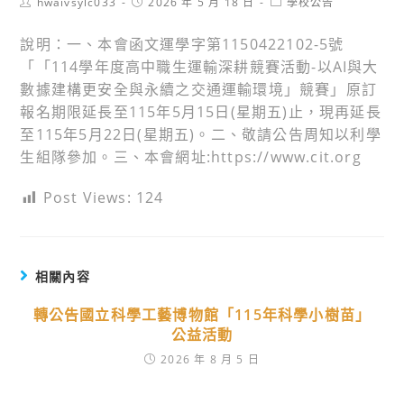
Post
Post
Post
hwaivsylc033
2026 年 5 月 18 日
學校公告
author:
published:
category:
說明：一、本會函文運學字第1150422102-5號
「「114學年度高中職生運輸深耕競賽活動-以AI與大
數據建構更安全與永續之交通運輸環境」競賽」原訂
報名期限延長至115年5月15日(星期五)止，現再延長
至115年5月22日(星期五)。二、敬請公告周知以利學
生組隊參加。三、本會網址:https://www.cit.org
Post Views:
124
相關內容
轉公告國立科學工藝博物館「115年科學小樹苗」
公益活動
2026 年 8 月 5 日