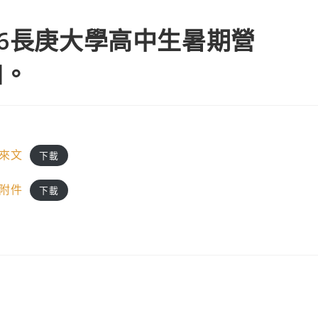
26長庚大學高中生暑期營
加。
-來文
下載
-附件
下載