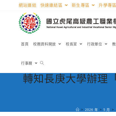
跳
網站連結
快速連結區
新生專區
升學專
轉
至
主
要
內
容
首頁
校務資料開放
校長室
行政單位
行事曆
轉知長庚大學辦理「
>
2026 年
>
5 月
>