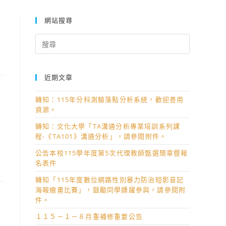
網站搜尋
Search
for:
近期文章
轉知：115年分科測驗落點分析系統，歡迎善用
資源。
轉知：文化大學「TA溝通分析專業培訓系列課
程-《TA101》溝通分析」，請參閱附件。
公告本校115學年度第5次代理教師甄選簡章暨報
名表件
轉知「115年度數位網路性別暴力防治短影音記
海報繪畫比賽」，鼓勵同學踴躍參與，請參閱附
件。
１１５－１－８月重補修重要公告