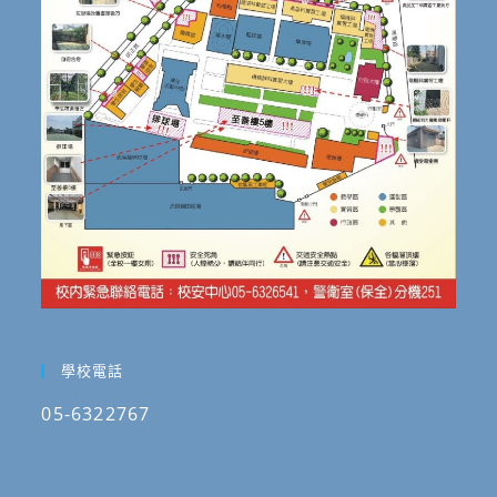
學校電話
05-6322767