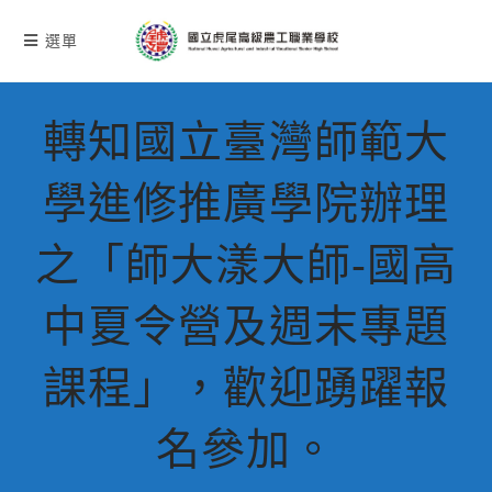
跳
轉
選單
至
主
要
轉知國立臺灣師範大
內
容
學進修推廣學院辦理
之「師大漾大師-國高
中夏令營及週末專題
課程」，歡迎踴躍報
名參加。