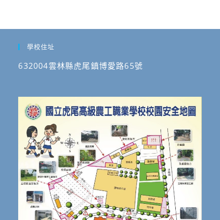
學校住址
632004雲林縣虎尾鎮博愛路65號