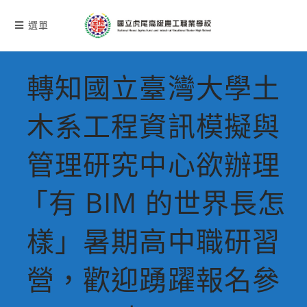
跳
轉
選單
至
主
要
轉知國立臺灣大學土
內
容
木系工程資訊模擬與
管理研究中心欲辦理
「有 BIM 的世界長怎
樣」暑期高中職研習
營，歡迎踴躍報名參