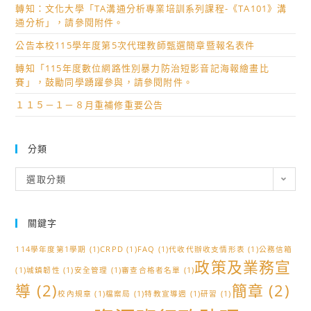
轉知：文化大學「TA溝通分析專業培訓系列課程-《TA101》溝
通分析」，請參閱附件。
公告本校115學年度第5次代理教師甄選簡章暨報名表件
轉知「115年度數位網路性別暴力防治短影音記海報繪畫比
賽」，鼓勵同學踴躍參與，請參閱附件。
１１５－１－８月重補修重要公告
分類
分
選取分類
類
關鍵字
114學年度第1學期
(1)
CRPD
(1)
FAQ
(1)
代收代辦收支情形表
(1)
公務信箱
政策及業務宣
(1)
城鎮韌性
(1)
安全管理
(1)
審查合格者名單
(1)
導
(2)
簡章
(2)
校內規章
(1)
檔案局
(1)
特教宣導週
(1)
研習
(1)