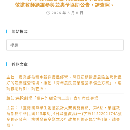
敬邀教師踴躍參與並惠予協助公告，請查照。
2026 年 6 月 8 日
網站搜尋
Search
for:
近期文章
主旨：農業部為穩定新進農民經營、降低初期從農風險並營造良
好的農業經營環境，推動「青年農民農業經營準備金方案」，惠
請協助周知，請查照。
轉知:果陀劇場「我在詐騙公司上班」青年席位專場
主旨：「臺灣國際學生創意設計大賽實施要點」第6點，業經教
育部於中華民國115年8月4日以臺教高(一)字第1152202174A號
令修正發布，檢送發布令影本及行政規則修正規定各1份，請查
照。