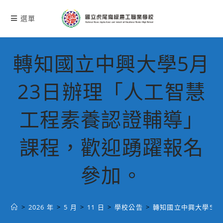
跳
轉
選單
至
主
要
轉知國立中興大學5月
內
容
23日辦理「人工智慧
工程素養認證輔導」
課程，歡迎踴躍報名
參加。
>
2026 年
>
5 月
>
11 日
>
學校公告
>
轉知國立中興大學5月