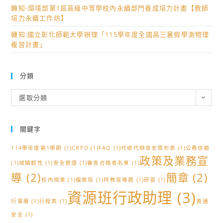
轉知-環境部第1屆高級中等學校內永續部門養成培力計畫【教師
培力永續工作坊】
轉知:國立彰化師範大學辦理「115學年度全國高三暑假學測物理
複習計畫」
分類
分
選取分類
類
關鍵字
114學年度第1學期
(1)
CRPD
(1)
FAQ
(1)
代收代辦收支情形表
(1)
公務信箱
政策及業務宣
(1)
城鎮韌性
(1)
安全管理
(1)
審查合格者名單
(1)
導
(2)
簡章
(2)
校內規章
(1)
檔案局
(1)
特教宣導週
(1)
研習
(1)
資源班行政助理
(3)
行事曆
(1)
行程表
(1)
資通
安全
(1)