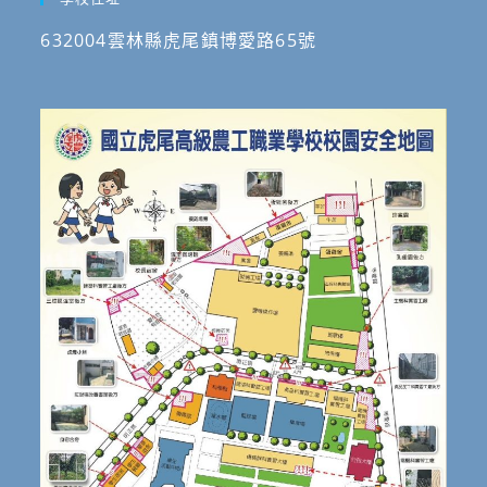
632004雲林縣虎尾鎮博愛路65號