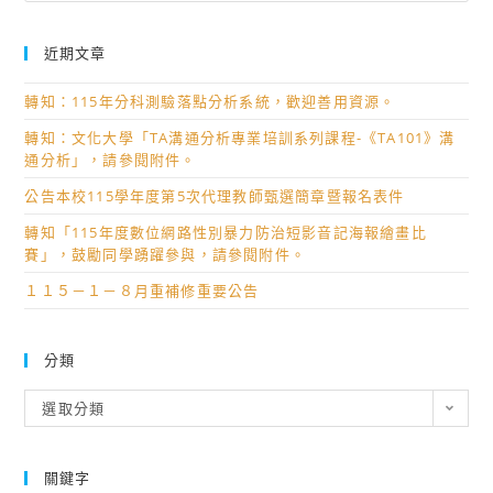
近期文章
轉知：115年分科測驗落點分析系統，歡迎善用資源。
轉知：文化大學「TA溝通分析專業培訓系列課程-《TA101》溝
通分析」，請參閱附件。
公告本校115學年度第5次代理教師甄選簡章暨報名表件
轉知「115年度數位網路性別暴力防治短影音記海報繪畫比
賽」，鼓勵同學踴躍參與，請參閱附件。
１１５－１－８月重補修重要公告
分類
分
選取分類
類
關鍵字