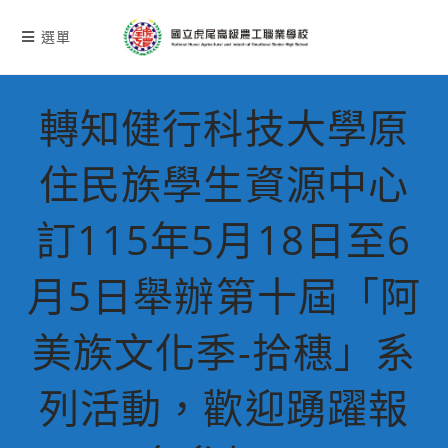
跳
轉
選單
至
主
要
轉知健行科技大學原
內
容
住民族學生資源中心
訂115年5月18日至6
月5日舉辦第十屆「阿
美族文化季-拾穗」系
列活動，歡迎踴躍報