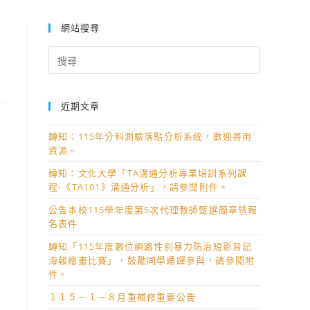
網站搜尋
Search
for:
近期文章
轉知：115年分科測驗落點分析系統，歡迎善用
資源。
轉知：文化大學「TA溝通分析專業培訓系列課
程-《TA101》溝通分析」，請參閱附件。
公告本校115學年度第5次代理教師甄選簡章暨報
名表件
轉知「115年度數位網路性別暴力防治短影音記
海報繪畫比賽」，鼓勵同學踴躍參與，請參閱附
件。
１１５－１－８月重補修重要公告