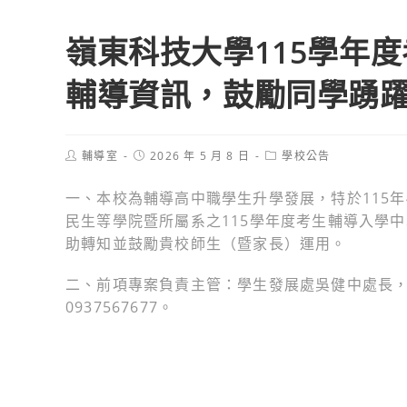
嶺東科技大學115學年
輔導資訊，鼓勵同學踴躍
Post
Post
Post
輔導室
2026 年 5 月 8 日
學校公告
author:
published:
category:
一、本校為輔導高中職學生升學發展，特於115年
民生等學院暨所屬系之115學年度考生輔導入學
助轉知並鼓勵貴校師生（暨家長）運用。
二、前項專案負責主管：學生發展處吳健中處長，聯絡專線
0937567677。