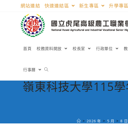
跳
網站連結
快速連結區
新生專區
升學專
轉
至
主
要
內
容
首頁
校務資料開放
校長室
行政單位
行事曆
嶺東科技大學115
>
2026 年
>
5 月
>
8 