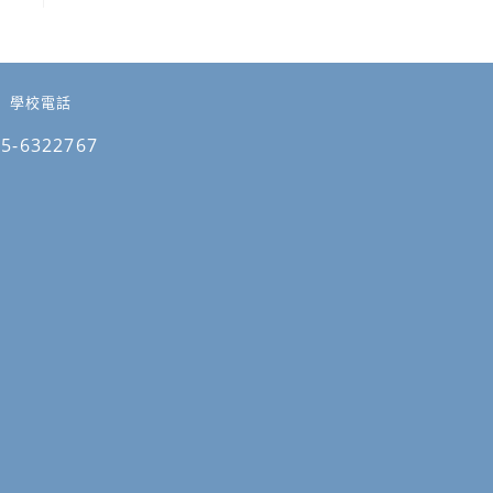
學校電話
05-6322767