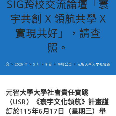
SIG跨校交流論壇「寰
宇共創 X 領航共學 X
實現共好」，請查
照。
>
2026 年
>
5 月
>
8 日
>
學校公告
>
元智大學大學社會責任實
元智大學大學社會責任實踐
（USR）《寰宇文化領航》計畫謹
訂於115年6月17日（星期三）舉