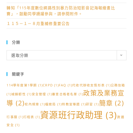
轉知「115年度數位網路性別暴力防治短影音記海報繪畫比
賽」，鼓勵同學踴躍參與，請參閱附件。
１１５－１－８月重補修重要公告
分類
分
選取分類
類
關鍵字
114學年度第1學期
(1)
CRPD
(1)
FAQ
(1)
代收代辦收支情形表
(1)
公務信箱
政策及業務宣
(1)
城鎮韌性
(1)
安全管理
(1)
審查合格者名單
(1)
導
(2)
簡章
(2)
校內規章
(1)
檔案局
(1)
特教宣導週
(1)
研習
(1)
資源班行政助理
(3)
行事曆
(1)
行程表
(1)
資通
安全
(1)