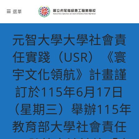
跳
轉
選單
至
主
要
元智大學大學社會責
內
容
任實踐（USR）《寰
宇文化領航》計畫謹
訂於115年6月17日
（星期三）舉辦115年
教育部大學社會責任