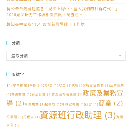
轉公告台灣展翅協會「兒少上線中，登入我們的社群時代！」
2026兒少培力工作坊相關資訊，請查照。
轉知臺中家商115年度創新教學線上工作坊
分類
分
選取分類
類
關鍵字
114學年度第1學期
(1)
CRPD
(1)
FAQ
(1)
代收代辦收支情形表
(1)
公務信箱
政策及業務宣
(1)
城鎮韌性
(1)
安全管理
(1)
審查合格者名單
(1)
導
(2)
簡章
(2)
校內規章
(1)
檔案局
(1)
特教宣導週
(1)
研習
(1)
資源班行政助理
(3)
行事曆
(1)
行程表
(1)
資通
安全
(1)