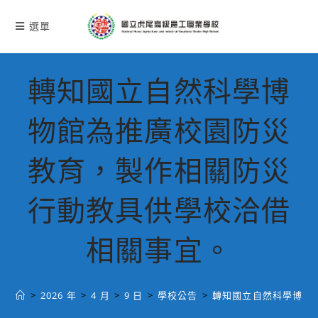
跳
轉
選單
至
主
要
轉知國立自然科學博
內
容
物館為推廣校園防災
教育，製作相關防災
行動教具供學校洽借
相關事宜。
>
2026 年
>
4 月
>
9 日
>
學校公告
>
轉知國立自然科學博物