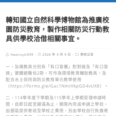
轉知國立自然科學博物館為推廣校
園防災教育，製作相關防災行動教
具供學校洽借相關事宜。
Post
Post
Post
hwaivsylc009
2026 年 4 月 9 日
學校公告
author:
published:
category:
一、旨揭教具分別有「有口皆備」對對碰及「有口皆
揹」實體避難包2款，可作為環境教育輔助教具，及
配合水土保持與防災教育單元教學使用
（https://forms.gle/Gac1NmiHkpGD4vUX8）。
二、114學年度下學期及115學年上學期受理申請時
間，自即日起至額滿為止，期限內完成申請之學校，
由園區提供寄送至學校之費用，另由學校自行負擔寄