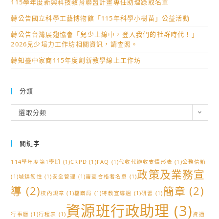
115學年度新興科技教育聯盟計畫專任助理錄取名單
轉公告國立科學工藝博物館「115年科學小樹苗」公益活動
轉公告台灣展翅協會「兒少上線中，登入我們的社群時代！」
2026兒少培力工作坊相關資訊，請查照。
轉知臺中家商115年度創新教學線上工作坊
分類
分
選取分類
類
關鍵字
114學年度第1學期
(1)
CRPD
(1)
FAQ
(1)
代收代辦收支情形表
(1)
公務信箱
政策及業務宣
(1)
城鎮韌性
(1)
安全管理
(1)
審查合格者名單
(1)
導
(2)
簡章
(2)
校內規章
(1)
檔案局
(1)
特教宣導週
(1)
研習
(1)
資源班行政助理
(3)
行事曆
(1)
行程表
(1)
資通