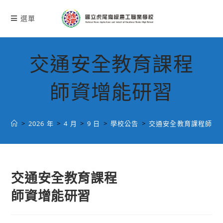
跳
轉
選單
至
主
要
交通安全教育課程
內
容
師資增能研習
>
2026 年
>
4 月
>
9 日
>
學校公告
>
交通安全教育課程師資
交通安全教育課程
師資增能研習