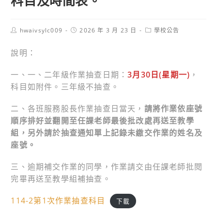
科目及時間表。
Post
Post
Post
hwaivsylc009
2026 年 3 月 23 日
學校公告
author:
published:
category:
說明：
一、一、二年級作業抽查日期：
3月30日(星期一)
，
科目如附件。三年級不抽查。
二、各班服務股長作業抽查日當天，
請將作業依座號
順序排好並翻開至任課老師最後批改處再送至教學
組，另外請於抽查通知單上記錄未繳交作業的姓名及
座號。
三、逾期補交作業的同學，作業請交由任課老師批閱
完畢再送至教學組補抽查。
114-2第1次作業抽查科目
下載