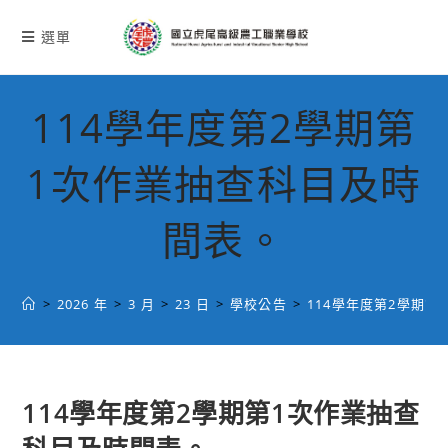
跳
轉
選單
至
主
要
114學年度第2學期第
內
容
1次作業抽查科目及時
間表。
>
2026 年
>
3 月
>
23 日
>
學校公告
>
114學年度第2學期
114學年度第2學期第1次作業抽查