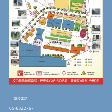
學校電話
05-6322767