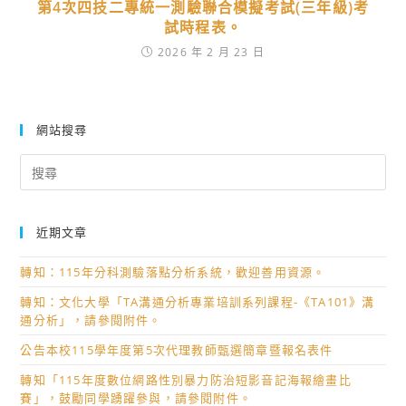
第4次四技二專統一測驗聯合模擬考試(三年級)考
試時程表。
2026 年 2 月 23 日
網站搜尋
Search
for:
近期文章
轉知：115年分科測驗落點分析系統，歡迎善用資源。
轉知：文化大學「TA溝通分析專業培訓系列課程-《TA101》溝
通分析」，請參閱附件。
公告本校115學年度第5次代理教師甄選簡章暨報名表件
轉知「115年度數位網路性別暴力防治短影音記海報繪畫比
賽」，鼓勵同學踴躍參與，請參閱附件。