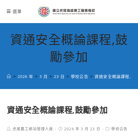
跳
轉
選單
至
主
要
資通安全概論課程,鼓
內
容
勵參加
>
2026 年
>
3 月
>
23 日
>
學校公告
>
資通安全概論課程,鼓
資通安全概論課程,鼓勵參加
Post
Post
Post
虎尾農工網站管理人員
2026 年 3 月 23 日
學校公告
author:
published:
category: