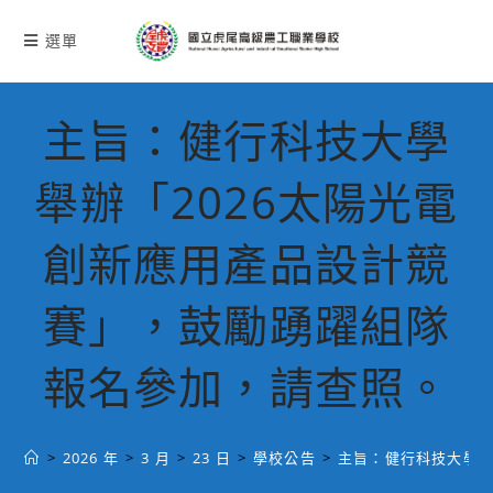
跳
轉
選單
至
主
要
主旨：健行科技大學
內
容
舉辦「2026太陽光電
創新應用產品設計競
賽」，鼓勵踴躍組隊
報名參加，請查照。
>
2026 年
>
3 月
>
23 日
>
學校公告
>
主旨：健行科技大學舉