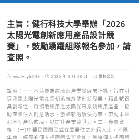
主旨：健行科技大學舉辦「2026
太陽光電創新應用產品設計競
賽」，鼓勵踴躍組隊報名參加，請
查照。
Post
Post
Post
hwaivsylc033
2026 年 3 月 23 日
學校公告
author:
published:
category:
說明：一、本競賽為經濟部產業發展署指導，旨在引
導我國太陽光電產業朝系統終端創新發展，藉此號召
具創新性、可擴散應用之太陽光電系統應用產品，協
助產業注入創意活水、激盪新的解決方案，帶動未來
利基型產品佈局，以提升產業競爭力。二、參賽資
格：(一)中華民國國民或在臺居住之外籍人士，不限
年齡、經歷的個人或團體皆可參加。無論個人或團體