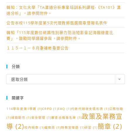
轉知：文化大學「TA溝通分析專業培訓系列課程-《TA101》溝
通分析」，請參閱附件。
公告本校115學年度第5次代理教師甄選簡章暨報名表件
轉知「115年度數位網路性別暴力防治短影音記海報繪畫比
賽」，鼓勵同學踴躍參與，請參閱附件。
１１５－１－８月重補修重要公告
分類
分
選取分類
類
關鍵字
114學年度第1學期
(1)
CRPD
(1)
FAQ
(1)
代收代辦收支情形表
(1)
公務信箱
政策及業務宣
(1)
城鎮韌性
(1)
安全管理
(1)
審查合格者名單
(1)
導
(2)
簡章
(2)
校內規章
(1)
檔案局
(1)
特教宣導週
(1)
研習
(1)