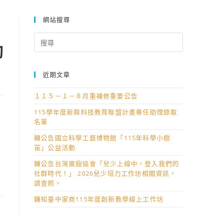
訊，敬請協助公告轉知並鼓勵所屬學生踴躍報考，請查照。
網站搜尋
Search
勵
for:
近期文章
１１５－１－８月重補修重要公告
115學年度新興科技教育聯盟計畫專任助理錄取
名單
。
轉公告國立科學工藝博物館「115年科學小樹
苗」公益活動
轉公告台灣展翅協會「兒少上線中，登入我們的
社群時代！」 2026兒少培力工作坊相關資訊，
請查照。
轉知臺中家商115年度創新教學線上工作坊