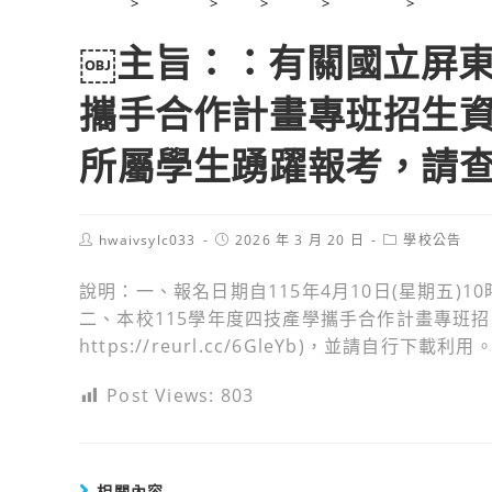
>
2026 年
>
3 月
>
20 日
>
學校公告
>
￼主旨：
￼主旨：：有關國立屏東
攜手合作計畫專班招生
所屬學生踴躍報考，請
Post
Post
Post
hwaivsylc033
2026 年 3 月 20 日
學校公告
author:
published:
category:
說明：一、報名日期自115年4月10日(星期五)10
二、本校115學年度四技產學攜手合作計畫專班
https://reurl.cc/6GleYb)，並請自行下載利用
Post Views:
803
相關內容