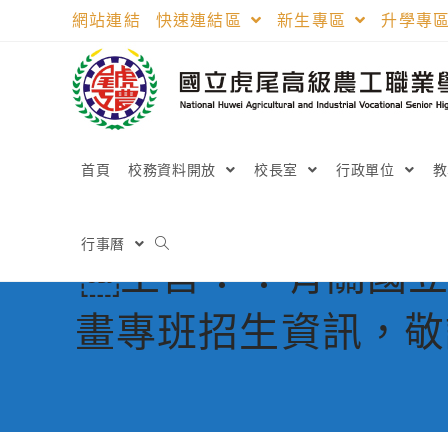
跳
網站連結
快速連結區
新生專區
升學專
轉
至
主
要
內
容
首頁
校務資料開放
校長室
行政單位
行事曆
￼主旨：：有關國立
畫專班招生資訊，敬