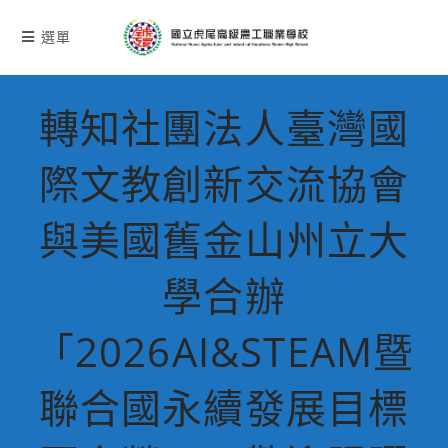
跳
轉
選單
至
主
要
轉知社團法人臺灣國
內
容
際文教創新交流協會
與美國舊金山州立大
學合辦
「2026AI&STEAM暨
聯合國永續發展目標