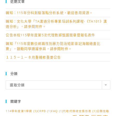
近期文章
轉知：115年分科測驗落點分析系統，歡迎善用資源。
轉知：文化大學「TA溝通分析專業培訓系列課程-《TA101》溝
通分析」，請參閱附件。
公告本校115學年度第5次代理教師甄選簡章暨報名表件
轉知「115年度數位網路性別暴力防治短影音記海報繪畫比
賽」，鼓勵同學踴躍參與，請參閱附件。
１１５－１－８月重補修重要公告
分類
分
選取分類
類
關鍵字
114學年度第1學期
(1)
CRPD
(1)
FAQ
(1)
代收代辦收支情形表
(1)
公務信箱