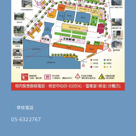
學校電話
05-6322767