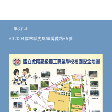
學校住址
632004雲林縣虎尾鎮博愛路65號