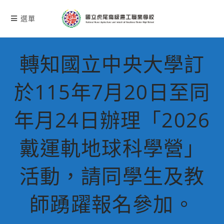
跳
轉
選單
至
主
要
轉知國立中央大學訂
內
容
於115年7月20日至同
年月24日辦理「2026
戴運軌地球科學營」
活動，請同學生及教
師踴躍報名參加。