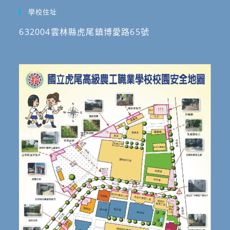
學校住址
632004雲林縣虎尾鎮博愛路65號