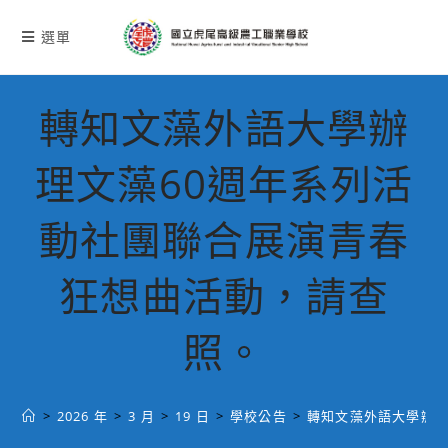
跳
轉
選單
至
主
要
轉知文藻外語大學辦
內
容
理文藻60週年系列活
動社團聯合展演青春
狂想曲活動，請查
照。
>
2026 年
>
3 月
>
19 日
>
學校公告
>
轉知文藻外語大學辦理