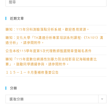
for:
近期文章
轉知：115年分科測驗落點分析系統，歡迎善用資源。
轉知：文化大學「TA溝通分析專業培訓系列課程-《TA101》溝
通分析」，請參閱附件。
公告本校115學年度第5次代理教師甄選簡章暨報名表件
轉知「115年度數位網路性別暴力防治短影音記海報繪畫比
賽」，鼓勵同學踴躍參與，請參閱附件。
１１５－１－８月重補修重要公告
分類
分
選取分類
類