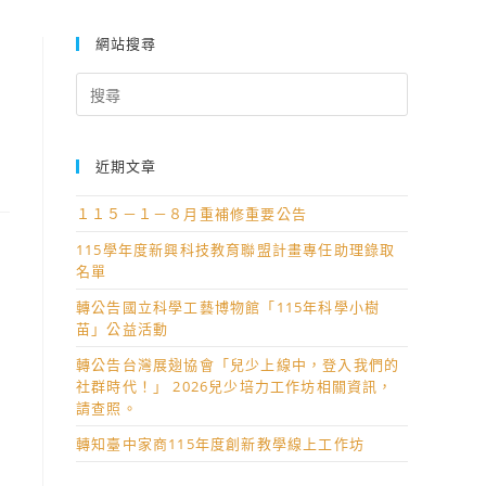
nal Game Design Award)」，觀迎踴躍報名參加。
網站搜尋
Search
for:
近期文章
１１５－１－８月重補修重要公告
115學年度新興科技教育聯盟計畫專任助理錄取
名單
轉公告國立科學工藝博物館「115年科學小樹
苗」公益活動
轉公告台灣展翅協會「兒少上線中，登入我們的
社群時代！」 2026兒少培力工作坊相關資訊，
請查照。
轉知臺中家商115年度創新教學線上工作坊