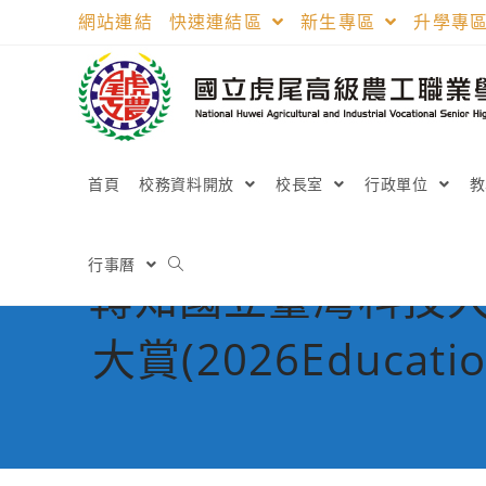
跳
網站連結
快速連結區
新生專區
升學專
轉
至
主
要
內
容
首頁
校務資料開放
校長室
行政單位
行事曆
轉知國立臺灣科技大
大賞(2026Educat