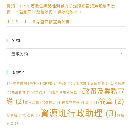
轉知「115年度數位網路性別暴力防治短影音記海報繪畫比
賽」，鼓勵同學踴躍參與，請參閱附件。
１１５－１－８月重補修重要公告
分類
分
選取分類
類
關鍵字
114學年度第1學期
(1)
CRPD
(1)
FAQ
(1)
代收代辦收支情形表
(1)
公務信箱
政策及業務宣
(1)
城鎮韌性
(1)
安全管理
(1)
審查合格者名單
(1)
導
(2)
簡章
(2)
校內規章
(1)
檔案局
(1)
特教宣導週
(1)
研習
(1)
資源班行政助理
(3)
行事曆
(1)
行程表
(1)
資通
安全
(1)