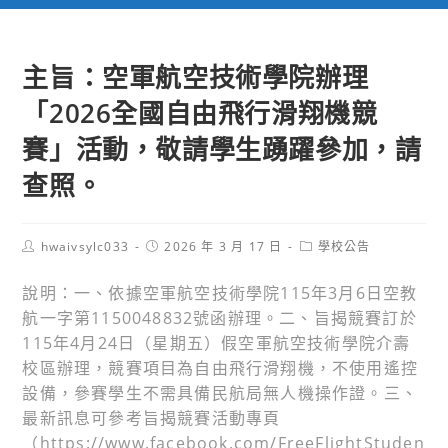
主旨：空軍航空技術學院辦理
「2026全國自由飛行滑翔機競
賽」活動，敬請學生踴躍參加，請
查照。
Post
Post
Post
hwaivsylc033
2026 年 3 月 17 日
學校公告
author:
published:
category:
說明：一、依據空軍航空技術學院115年3月6日空教
航一字第1150048832號函辦理。二、旨揭競賽訂於
115年4月24日（星期五）假空軍航空技術學院介壽
校區辦理，競賽項目為自由飛行滑翔機，不使用遙控
設備，參賽學生不需具備民航局無人機操作證。三、
最新訊息可參考旨揭競賽活動專頁
（https://www.facebook.com/FreeFlightStuden