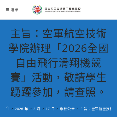
跳
轉
選單
至
主
要
主旨：空軍航空技術
內
容
學院辦理「2026全國
自由飛行滑翔機競
賽」活動，敬請學生
踴躍參加，請查照。
>
2026 年
>
3 月
>
17 日
>
學校公告
>
主旨：空軍航空技術學