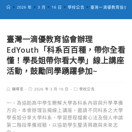
>
2026 年
>
3 月
>
16 日
>
學校公告
>
臺灣一滴優教育協會辦
臺灣一滴優教育協會辦理
EdYouth「科系百百種，帶你全看
懂！學長姐帶你看大學」線上講座
活動，鼓勵同學踴躍參加~
Post
Post
Post
輔導室
2026 年 3 月 16 日
學校公告
author:
published:
category:
一、為協助高中學生瞭解大學各科系內容與升學準備
方向，本會辦理旨揭線上講座，邀請不同科系之大學
學長姐分享大學科系、學習歷程檔案心法及個人申請
第二階段準備經驗，以協助學生釐清興趣與未來志