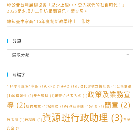
轉公告台灣展翅協會「兒少上線中，登入我們的社群時代！」
2026兒少培力工作坊相關資訊，請查照。
轉知臺中家商115年度創新教學線上工作坊
分類
分
選取分類
類
關鍵字
114學年度第1學期
(1)
CRPD
(1)
FAQ
(1)
代收代辦收支情形表
(1)
公務信箱
政策及業務宣
(1)
城鎮韌性
(1)
安全管理
(1)
審查合格者名單
(1)
導
(2)
簡章
(2)
校內規章
(1)
檔案局
(1)
特教宣導週
(1)
研習
(1)
資源班行政助理
(3)
行事曆
(1)
行程表
(1)
資通
安全
(1)