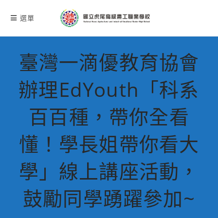
跳
轉
選單
至
主
要
臺灣一滴優教育協會
內
容
辦理EdYouth「科系
百百種，帶你全看
懂！學長姐帶你看大
學」線上講座活動，
鼓勵同學踴躍參加~