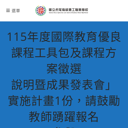
跳
轉
選單
至
主
要
115年度國際教育優良
內
容
課程工具包及課程方
案徵選
說明暨成果發表會」
實施計畫1份，請鼓勵
教師踴躍報名