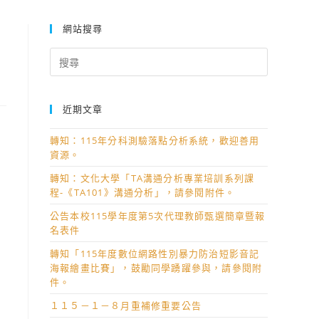
網站搜尋
Search
for:
近期文章
轉知：115年分科測驗落點分析系統，歡迎善用
資源。
轉知：文化大學「TA溝通分析專業培訓系列課
程-《TA101》溝通分析」，請參閱附件。
公告本校115學年度第5次代理教師甄選簡章暨報
名表件
轉知「115年度數位網路性別暴力防治短影音記
海報繪畫比賽」，鼓勵同學踴躍參與，請參閱附
件。
１１５－１－８月重補修重要公告