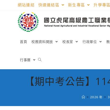
跳
網站連結
快速連結區
新生專區
升學專
轉
至
主
要
內
容
首頁
校務資料開放
校長室
行政單位
行事曆
【期中考公告】1
>
2026 年
>
3