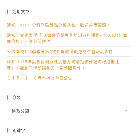
近期文章
轉知：115年分科測驗落點分析系統，歡迎善用資源。
轉知：文化大學「TA溝通分析專業培訓系列課程-《TA101》溝
通分析」，請參閱附件。
公告本校115學年度第5次代理教師甄選簡章暨報名表件
轉知「115年度數位網路性別暴力防治短影音記海報繪畫比
賽」，鼓勵同學踴躍參與，請參閱附件。
１１５－１－８月重補修重要公告
分類
分
選取分類
類
關鍵字