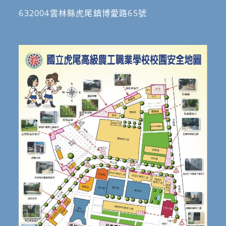
632004雲林縣虎尾鎮博愛路65號