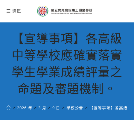
跳
轉
選單
至
主
要
【宣導事項】各高級
內
容
中等學校應確實落實
學生學業成績評量之
命題及審題機制。
>
2026 年
>
3 月
>
9 日
>
學校公告
>
【宣導事項】各高級中