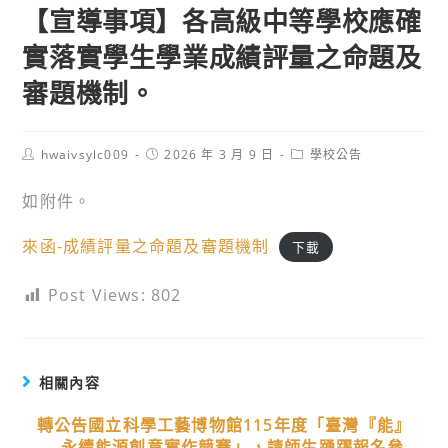
【宣導事項】各高級中等學校應確
實落實學生學業成績評量之命題及
審題機制。
Post
Post
Post
hwaivsylc009
2026 年 3 月 9 日
學校公告
author:
published:
category:
如附件。
來函-成績評量之命題及審題機制
下載
Post Views:
802
相關內容
轉公告國立科學工藝博物館115年度「臺灣『能』
―永續能源創意實作競賽」，請師生踴躍報名參