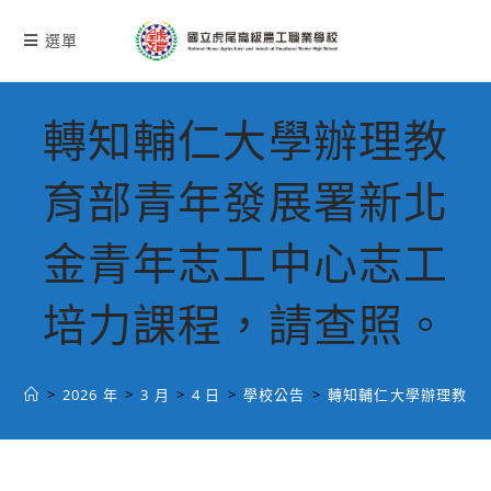
跳
轉
選單
至
主
要
轉知輔仁大學辦理教
內
容
育部青年發展署新北
金青年志工中心志工
培力課程，請查照。
>
2026 年
>
3 月
>
4 日
>
學校公告
>
轉知輔仁大學辦理教育