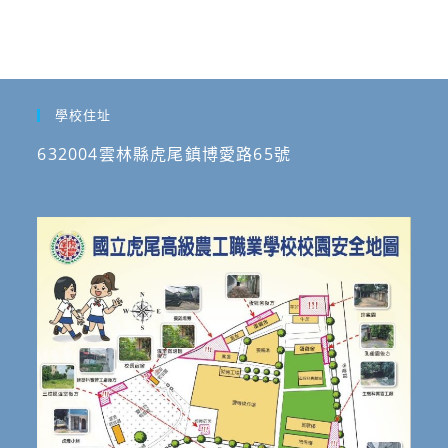
學校住址
632004雲林縣虎尾鎮博愛路65號