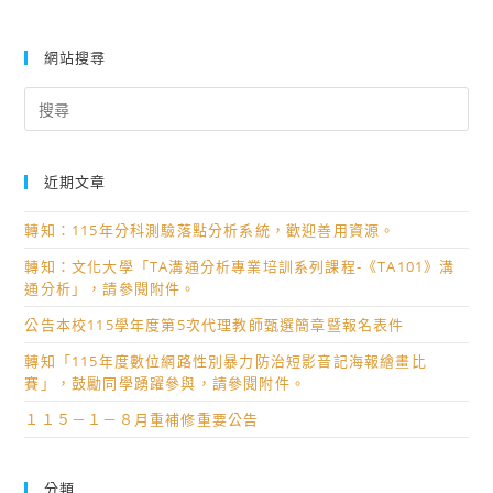
網站搜尋
Search
for:
近期文章
轉知：115年分科測驗落點分析系統，歡迎善用資源。
轉知：文化大學「TA溝通分析專業培訓系列課程-《TA101》溝
通分析」，請參閱附件。
公告本校115學年度第5次代理教師甄選簡章暨報名表件
轉知「115年度數位網路性別暴力防治短影音記海報繪畫比
賽」，鼓勵同學踴躍參與，請參閱附件。
１１５－１－８月重補修重要公告
分類