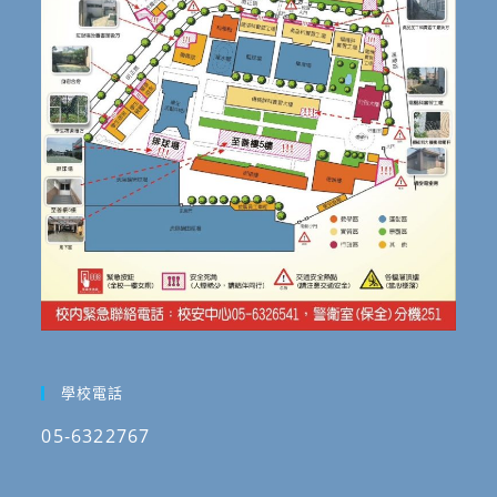
學校電話
05-6322767