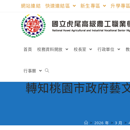
跳
網站連結
快速連結區
新生專區
升學專
轉
至
主
要
內
容
首頁
校務資料開放
校長室
行政單位
行事曆
轉知桃園市政府藝文
>
2026 年
>
3 月
>