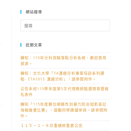
網站搜尋
Search
for:
近期文章
轉知：115年分科測驗落點分析系統，歡迎善用
資源。
轉知：文化大學「TA溝通分析專業培訓系列課
程-《TA101》溝通分析」，請參閱附件。
公告本校115學年度第5次代理教師甄選簡章暨報
名表件
轉知「115年度數位網路性別暴力防治短影音記
海報繪畫比賽」，鼓勵同學踴躍參與，請參閱附
件。
１１５－１－８月重補修重要公告